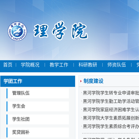
首页
|
学院概况
|
教学工作
|
科研教研
|
师资队伍
|
学团工作
制度建设
·
黑河学院学生转专业申请审
管理队伍
·
黑河学院学生勤工助学活动
学生会
·
黑河学院家庭经济困难学生
·
黑河学院大学生素质拓展创
学生社团
·
黑河学院学生素质综合考评
奖贷困补