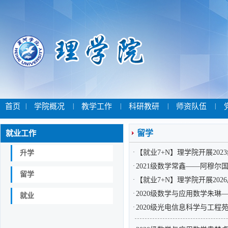
首页
|
学院概况
|
教学工作
|
科研教研
|
师资队伍
|
就业工作
留学
·
【就业7+N】理学院开展202
升学
·
2021级数学常鑫——阿穆尔
留学
·
【就业7+N】理学院开展20
·
2020级数学与应用数学朱琳
就业
·
2020级光电信息科学与工程