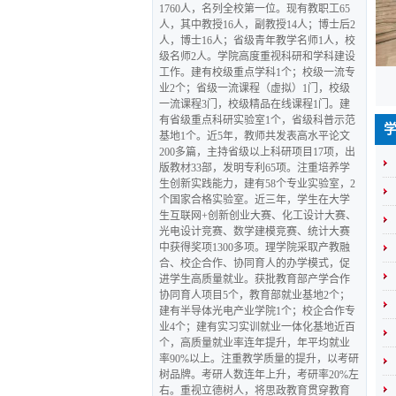
1760人，名列全校第一位。
现有教职工65
人，其中教授16人，副教授14人；博士后2
人，博士16人；省级青年教学名师1人，校
级名师2人。学院高度重视科研和学科建设
工作。建有校级重点学科1个；校级一流专
业2个；省级一流课程（虚拟）1门，校级
一流课程3门，校级精品在线课程1门。建
有省级重点科研实验室1个，省级科普示范
基地1个。近5年，教师共发表高水平论文
200多篇，主持省级以上科研项目17项，出
版教材33部，发明专利65项。注重培养学
生创新实践能力，建有58个专业实验室，2
个国家合格实验室。近三年，学生在大学
生互联网+创新创业大赛、化工设计大赛、
光电设计竞赛、数学建模竞赛、统计大赛
中获得奖项1300多项。理学院采取产教融
合、校企合作、协同育人的办学模式，促
进学生高质量就业。获批教育部产学合作
协同育人项目5个，教育部就业基地2个；
建有半导体光电产业学院1个；校企合作专
业4个；建有实习实训就业一体化基地近百
个，高质量就业率连年提升，年平均就业
率90%以上。注重教学质量的提升，以考研
树品牌。考研人数连年上升，考研率20%左
右。重视立德树人，将思政教育贯穿教育