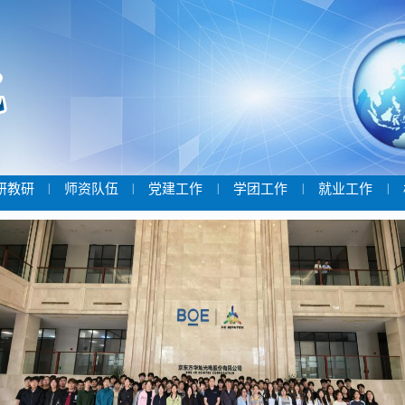
研教研
|
师资队伍
|
党建工作
|
学团工作
|
就业工作
|