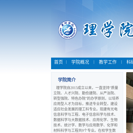
首页
|
学院概况
|
教学工作
|
科
学院简介
理学院自2015成立以来，一直坚持“质量
立院、人才兴院、勤俭建院、从严治院、
转型强院、特色办院”的办学原则，以培养
应用型人才为目标，推进专业转型，建设
适应社会发展的理工科专业。现建有光电
信息科学与工程、电子信息科学与技术、
数据科学与大数据技术、应用化学、生物
技术、统计学、数学与应用数学、化学和
材料科学与工程共9个专业。在校学生数