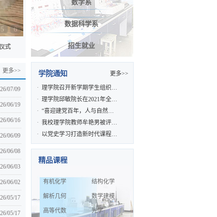
数学系
数据科学系
5
6
招生就业
仪式
更多>>
学院通知
更多>>
·
理学院召开新学期学生组织…
26/07/09
·
理学院邱敏院长在2021年全…
26/06/19
·
“喜迎建党百年，人与自然…
26/06/16
·
我校理学院教师牟艳男被评…
·
以党史学习打造新时代课程…
26/06/09
26/06/08
精品课程
26/06/03
有机化学
结构化学
26/06/02
解析几何
数学建模
26/05/17
高等代数
光学
26/05/17